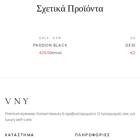
Σχετικά Προϊόντα
SALE -63%
SAL
PASSION BLACK
DESIR
€
29.00
€
29.
€
79.00
VNY
Premium eyewear, Korean beauty & αραβικά αρώματα. Ο προορισμός σας για
luxury self-care.
ΚΑΤΑΣΤΗΜΑ
ΠΛΗΡΟΦΟΡΙΕΣ