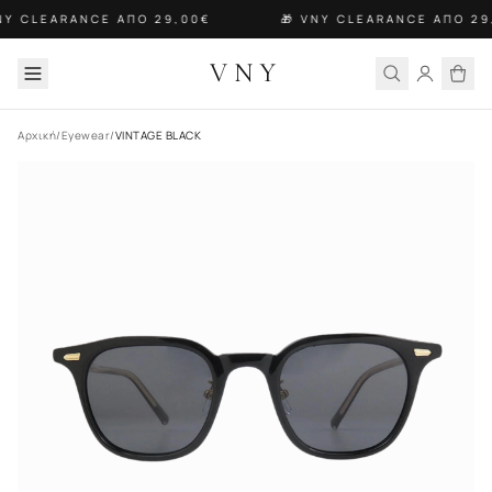
NY CLEARANCE ΑΠΟ 29,00€
🎁 VNY CLEARANCE ΑΠΟ 29
VNY
Αρχική
/
Eyewear
/
VINTAGE BLACK