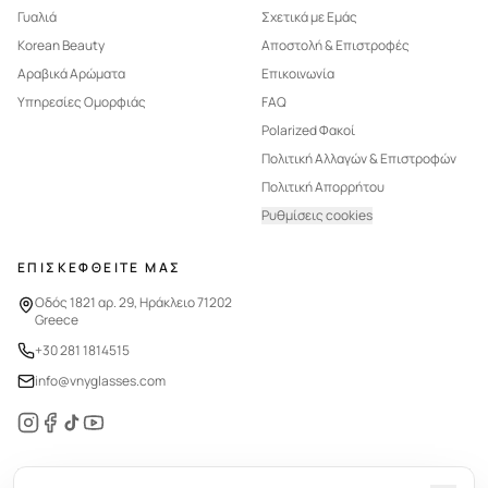
Γυαλιά
Σχετικά με Εμάς
Korean Beauty
Αποστολή & Επιστροφές
Αραβικά Αρώματα
Επικοινωνία
Υπηρεσίες Ομορφιάς
FAQ
Polarized Φακοί
Πολιτική Αλλαγών & Επιστροφών
Πολιτική Απορρήτου
Ρυθμίσεις cookies
ΕΠΙΣΚΕΦΘΕΙΤΕ ΜΑΣ
Οδός 1821 αρ. 29, Ηράκλειο 71202
Greece
+30 281 1814515
info@vnyglasses.com