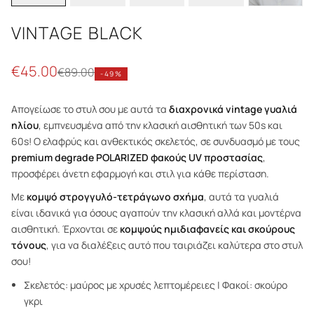
VINTAGE BLACK
€
45.00
€
89.00
-
49
%
Απογείωσε το στυλ σου με αυτά τα
διαχρονικά vintage γυαλιά
ηλίου
, εμπνευσμένα από την κλασική αισθητική των 50s και
60s! Ο ελαφρύς και ανθεκτικός σκελετός, σε συνδυασμό με τους
premium degrade POLARIZED φακούς UV προστασίας
,
προσφέρει άνετη εφαρμογή και στιλ για κάθε περίσταση.
Με
κομψό στρογγυλό-τετράγωνο σχήμα
, αυτά τα γυαλιά
είναι ιδανικά για όσους αγαπούν την κλασική αλλά και μοντέρνα
αισθητική. Έρχονται σε
κομψούς ημιδιαφανείς και σκούρους
τόνους
, για να διαλέξεις αυτό που ταιριάζει καλύτερα στο στυλ
σου!
Σκελετός: μαύρος με χρυσές λεπτομέρειες | Φακοί: σκούρο
γκρι