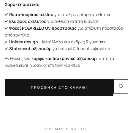
Χαρακτηριστικά:
✔
Retro-inspired σχέδιο
για στυλ με vintage αισθητική
✔
Ελαφρύς σκελετός
για ανθεκτικότητα & άνεση
✔
Φακοί POLARIZED UV προστασίας
για απόλυτη προστασία
από τον ήλιο
✔
Unisex design
– Κατάλληλα για άνδρες & γυναίκες
✔
Statement αξεσουάρ
για casual & formal εμφανίσεις
Αν θέλεις ένα
κομψό και διαχρονικό αξεσουάρ
, αυτά τα
γυαλιά είναι η ιδανική επιλογή για σένα!
ΠΡΟΣΘΗΚΗ ΣΤΟ ΚΑΛΑΘΙ
YOU MAY ALSO LIKE