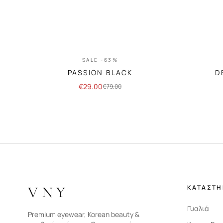
SALE -63%
PASSION BLACK
D
€
29.00
€
79.00
VNY
ΚΑΤΑΣΤ
Γυαλιά
Premium eyewear, Korean beauty &