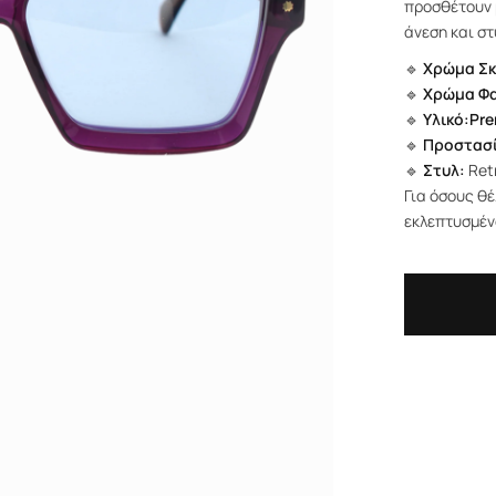
προσθέτουν 
άνεση και στ
🔹
Χρώμα Σκ
🔹
Χρώμα Φ
🔹
Υλικό:Pr
🔹
Προστασί
🔹
Στυλ:
Ret
Για όσους θέ
εκλεπτυσμέν