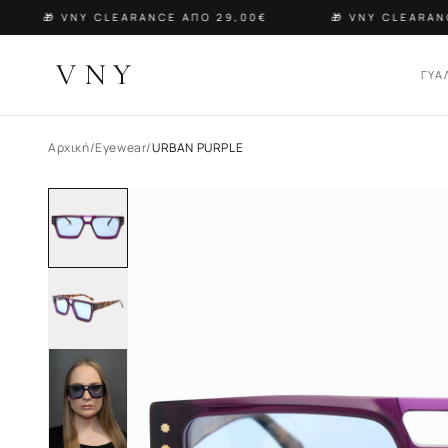
🎁 VNY CLEARANCE ΑΠΟ 29,00€
🎁 VNY CLEARANCE
VNY
ΓΥΑ
Αρχική
/
Eyewear
/
URBAN PURPLE