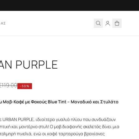
ΙΑΣ
AN PURPLE
€
119.00
-
50
%
υ Μοβ-Καφέ με Φακούς Blue Tint – Μοναδικό και Στυλάτο
ε URBAN PURPLE, ιδιαίτερα γυαλιά ηλίου που συνδυάζουν
ητική και μοντέρνο στυλ! Ο μοβ διαφανής σκελετός δίνει μια
 τολμηρή πινελιά, ενώ οι καφέ ταρταρούγα βραχίονες