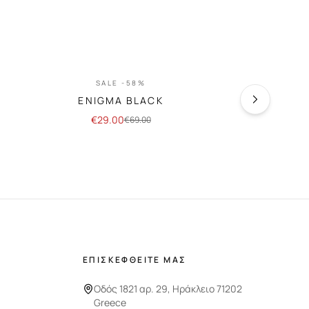
SALE -58%
SA
ENIGMA BLACK
PASSI
€
29.00
€
29
€
69.00
ΕΠΙΣΚΕΦΘΕΙΤΕ ΜΑΣ
Οδός 1821 αρ. 29, Ηράκλειο 71202
Greece