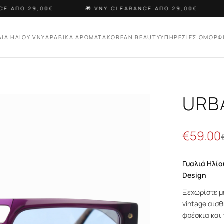
 ΑΠΟ 29,00€
🎁 VNY CLEARANCE ΑΠΟ 29,00€
ΛΙΑ ΗΛΙΟΥ VNY
ΑΡΑΒΙΚΑ ΑΡΩΜΑΤΑ
KOREAN BEAUTY
ΥΠΗΡΕΣΙΕΣ ΟΜΟΡΦ
URB
€
59.00
Γυαλιά Ηλίο
Design
Ξεχωρίστε μ
vintage αισθ
φρέσκια και