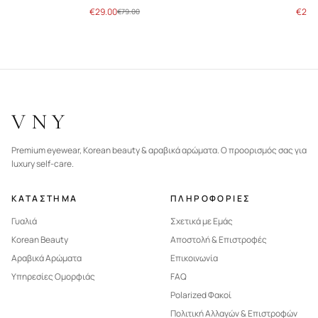
€
29.00
€
29.
€
79.00
VNY
Premium eyewear, Korean beauty & αραβικά αρώματα. Ο προορισμός σας για
luxury self-care.
ΚΑΤΑΣΤΗΜΑ
ΠΛΗΡΟΦΟΡΙΕΣ
Γυαλιά
Σχετικά με Εμάς
Korean Beauty
Αποστολή & Επιστροφές
Αραβικά Αρώματα
Επικοινωνία
Υπηρεσίες Ομορφιάς
FAQ
Polarized Φακοί
Πολιτική Αλλαγών & Επιστροφών