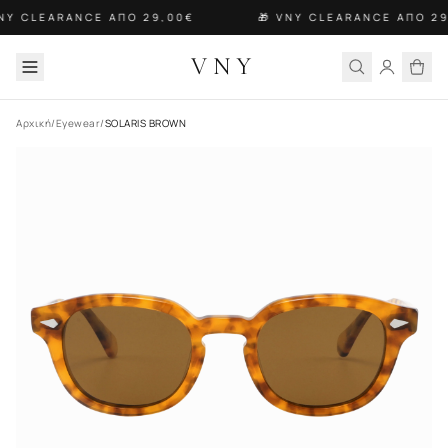
VNY CLEARANCE ΑΠΟ 29,00€
🎁 VNY CLEARANCE ΑΠΟ 29
VNY
Αρχική
/
Eyewear
/
SOLARIS BROWN