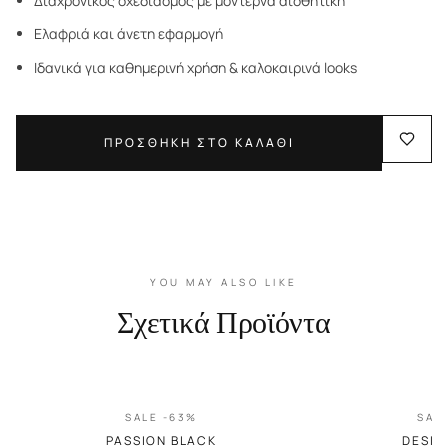
Διαχρονικός σχεδιασμός με μοντέρνα αισθητική
Ελαφριά και άνετη εφαρμογή
Ιδανικά για καθημερινή χρήση & καλοκαιρινά looks
ΠΡΟΣΘΗΚΗ ΣΤΟ ΚΑΛΑΘΙ
YOU MAY ALSO LIKE
Σχετικά Προϊόντα
SALE -63%
SAL
PASSION BLACK
DESIR