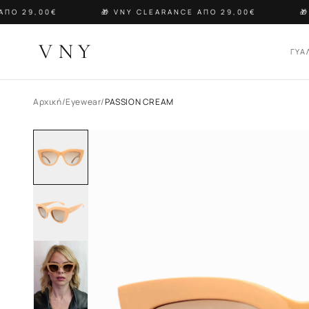
ΠΟ 29,00€
🎁 VNY CLEARANCE ΑΠΟ 29,00€
🎁 
VNY
ΓΥΑ
Αρχική
/
Eyewear
/
PASSION CREAM