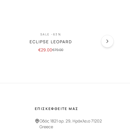
SALE -63%
SA
ECLIPSE LEOPARD
PASSI
€
29.00
€
29
€
79.00
ΕΠΙΣΚΕΦΘΕΙΤΕ ΜΑΣ
Οδός 1821 αρ. 29, Ηράκλειο 71202
Greece