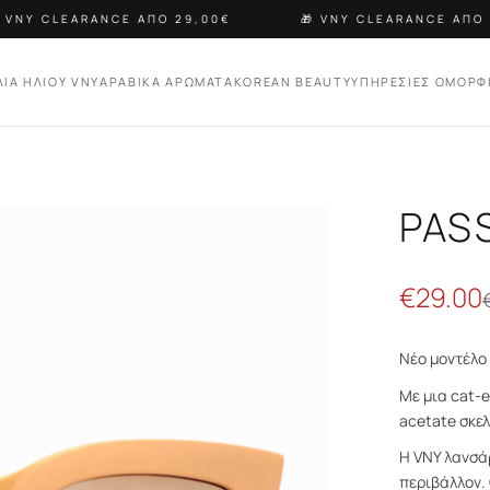
VNY CLEARANCE ΑΠΟ 29,00€
🎁 VNY CLEARANCE ΑΠΟ 2
ΛΙΑ ΗΛΙΟΥ VNY
ΑΡΑΒΙΚΑ ΑΡΩΜΑΤΑ
KOREAN BEAUTY
ΥΠΗΡΕΣΙΕΣ ΟΜΟΡΦ
PAS
€
29.00
Νέο μοντέλο 
Με μια cat-e
acetate σκελ
Η VNY λανσάρ
περιβάλλον. 