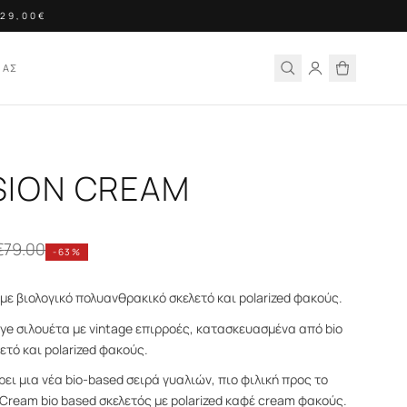
9,00€
ΙΑΣ
SION CREAM
€
79.00
-
63
%
με βιολογικό πολυανθρακικό σκελετό και polarized φακούς.
ye σιλουέτα με vintage επιρροές, κατασκευασμένα από bio
ετό και polarized φακούς.
ει μια νέα bio-based σειρά γυαλιών, πιο φιλική προς το
Cream bio based σκελετός με polarized καφέ cream φακούς.