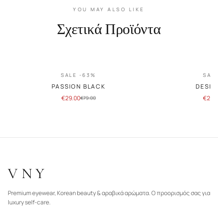
YOU MAY ALSO LIKE
Σχετικά Προϊόντα
SALE -63%
SAL
PASSION BLACK
DESIR
€
29.00
€
29.
€
79.00
VNY
Premium eyewear, Korean beauty & αραβικά αρώματα. Ο προορισμός σας για
luxury self-care.