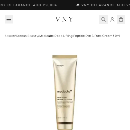
VNY CLEARANCE ΑΠΟ 29,00€
🎁 VNY CLEARANCE ΑΠΟ 2
VNY
Αρχική
/
Korean Beauty
/
Medicube Deep Lifting Peptide Eye & Face Cream 30ml