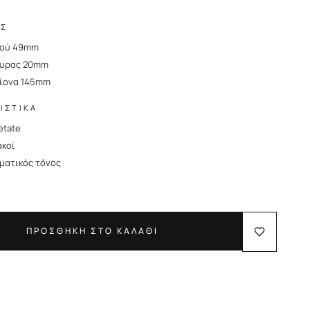
ΙΣ
κού 49mm
φυρας 20mm
ίονα 145mm
ΙΣΤΙΚΑ
etate
ακοί
ματικός τόνος
r
ΠΡΟΣΘΗΚΗ ΣΤΟ ΚΑΛΑΘΙ