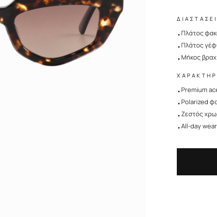
ΔΙΑΣΤΑΣΕ
Πλάτος φα
•
Πλάτος γέ
•
Μήκος βραχ
•
ΧΑΡΑΚΤΗΡ
Premium ac
•
Polarized φ
•
Ζεστός χρω
•
All-day wea
•