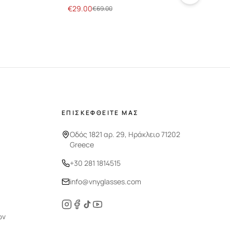
€
29.00
€
29
€
69.00
ΕΠΙΣΚΕΦΘΕΙΤΕ ΜΑΣ
Οδός 1821 αρ. 29, Ηράκλειο 71202
Greece
+30 281 1814515
info@vnyglasses.com
ών