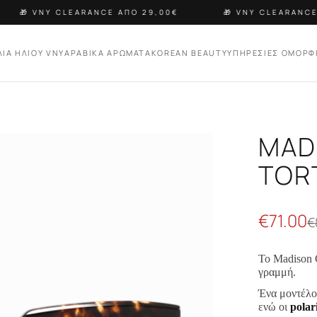
🎁 VNY CLEARANCE ΑΠΟ 29,00€
🎁 VNY CLEARANCE 
ΛΙΑ ΗΛΙΟΥ VNY
ΑΡΑΒΙΚΑ ΑΡΩΜΑΤΑ
KOREAN BEAUTY
ΥΠΗΡΕΣΙΕΣ ΟΜΟΡΦ
MAD
TOR
€
71.00
€
Το Madison C
γραμμή.
Ένα μοντέλο 
ενώ οι
polar