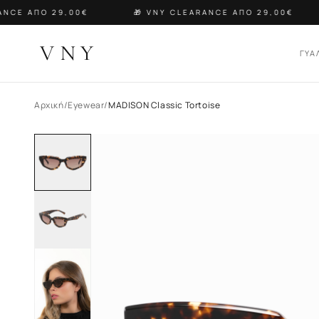
NCE ΑΠΟ 29,00€
🎁 VNY CLEARANCE ΑΠΟ 29,00€
VNY
ΓΥΑ
Αρχική
/
Eyewear
/
MADISON Classic Tortoise