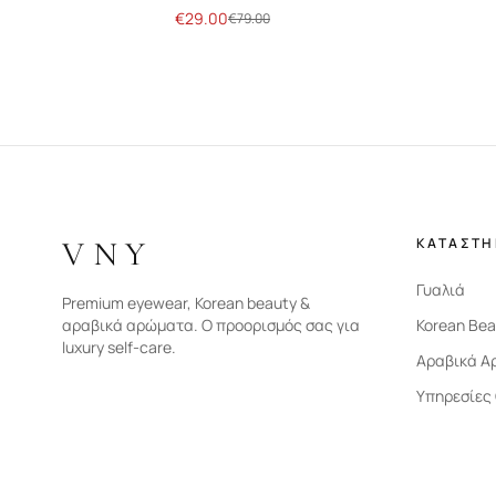
€
29.00
€
79.00
VNY
ΚΑΤΑΣΤ
Γυαλιά
Premium eyewear, Korean beauty &
αραβικά αρώματα. Ο προορισμός σας για
Korean Bea
luxury self-care.
Αραβικά Α
Υπηρεσίες