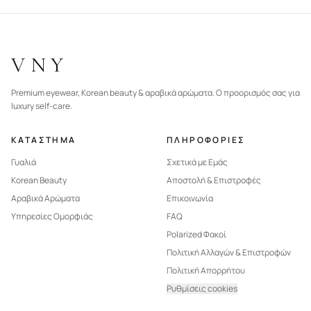
VNY
Premium eyewear, Korean beauty & αραβικά αρώματα. Ο προορισμός σας για
luxury self-care.
ΚΑΤΑΣΤΗΜΑ
ΠΛΗΡΟΦΟΡΙΕΣ
Γυαλιά
Σχετικά με Εμάς
Korean Beauty
Αποστολή & Επιστροφές
Αραβικά Αρώματα
Επικοινωνία
Υπηρεσίες Ομορφιάς
FAQ
Polarized Φακοί
Πολιτική Αλλαγών & Επιστροφών
Πολιτική Απορρήτου
Ρυθμίσεις cookies