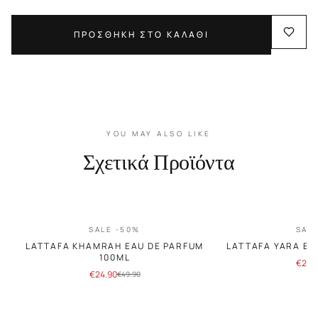
ΠΡΟΣΘΗΚΗ ΣΤΟ ΚΑΛΑΘΙ
YOU MAY ALSO LIKE
Σχετικά Προϊόντα
SALE -50%
SAL
LATTAFA KHAMRAH EAU DE PARFUM
LATTAFA YARA EA
100ML
€
24.
€
24.90
€
49.90