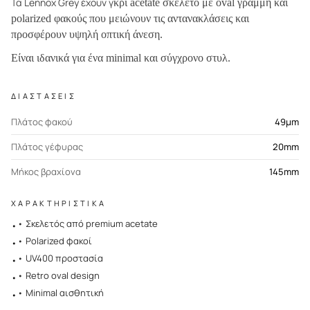
Τα Lennox Grey έχουν γ
κρι acetate σκελετό με oval γραμμή και
polarized φακούς που μειώνουν τις αντανακλάσεις και
προσφέρουν υψηλή οπτική άνεση.
Είναι ιδανικά για ένα minimal και σύγχρονο στυλ.
ΔΙΑΣΤΑΣΕΙΣ
Πλάτος φακού
49μm
Πλάτος γέφυρας
20mm
Μήκος βραχίονα
145mm
ΧΑΡΑΚΤΗΡΙΣΤΙΚΑ
• Σκελετός από premium acetate
•
• Polarized φακοί
•
• UV400 προστασία
•
• Retro oval design
•
• Minimal αισθητική
•