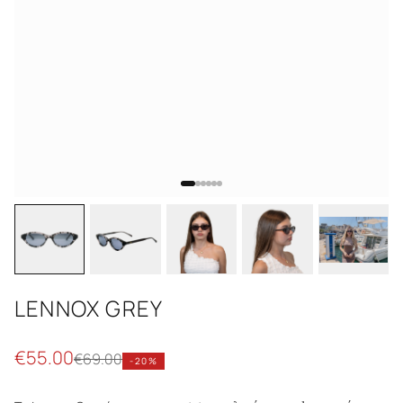
LENNOX GREY
€
55.00
€
69.00
-
20
%