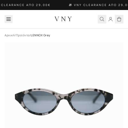
Y CLEARANCE ΑΠΟ 29,00€
🎁 VNY CLEARANCE ΑΠΟ 29,0
VNY
Αρχική
/
Προϊόντα
/
LENNOX Grey