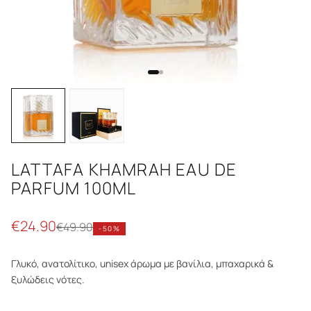
LATTAFA KHAMRAH EAU DE
PARFUM 100ML
€
24.90
€
49.90
-
50
%
Γλυκό, ανατολίτικο, unisex άρωμα με βανίλια, μπαχαρικά &
ξυλώδεις νότες.