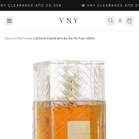
VNY CLEARANCE ΑΠΟ 29,00€
🎁 VNY CLEARANCE ΑΠΟ 2
VNY
Αρχική
/
Perfumes
/
Lattafa Khamrah Eau De Parfum 100ml