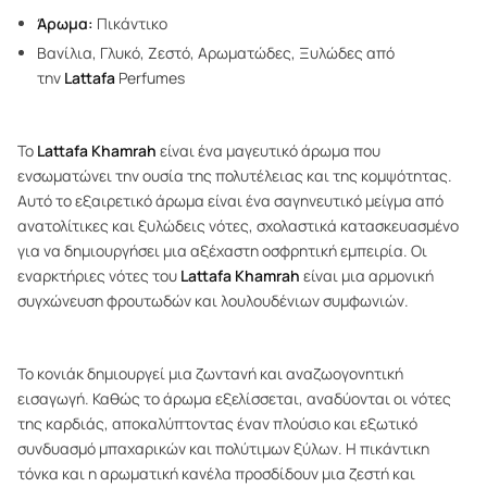
Άρωμα:
Πικάντικο
Βανίλια, Γλυκό, Ζεστό, Αρωματώδες, Ξυλώδες από
την
Lattafa
Perfumes
Το
Lattafa Khamrah
είναι ένα μαγευτικό άρωμα που
ενσωματώνει την ουσία της πολυτέλειας και της κομψότητας.
Αυτό το εξαιρετικό άρωμα είναι ένα σαγηνευτικό μείγμα από
ανατολίτικες και ξυλώδεις νότες, σχολαστικά κατασκευασμένο
για να δημιουργήσει μια αξέχαστη οσφρητική εμπειρία. Οι
εναρκτήριες νότες του
Lattafa Khamrah
είναι μια αρμονική
συγχώνευση φρουτωδών και λουλουδένιων συμφωνιών.
Το κονιάκ δημιουργεί μια ζωντανή και αναζωογονητική
εισαγωγή. Καθώς το άρωμα εξελίσσεται, αναδύονται οι νότες
της καρδιάς, αποκαλύπτοντας έναν πλούσιο και εξωτικό
συνδυασμό μπαχαρικών και πολύτιμων ξύλων. Η πικάντικη
τόνκα και η αρωματική κανέλα προσδίδουν μια ζεστή και