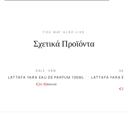
YOU MAY ALSO LIKE
Σχετικά Προϊόντα
SALE -38%
SAL
LATTAFA YARA EAU DE PARFUM 100ML
LATTAFA YARA EL
1
€
24.90
€
39.90
€
24.