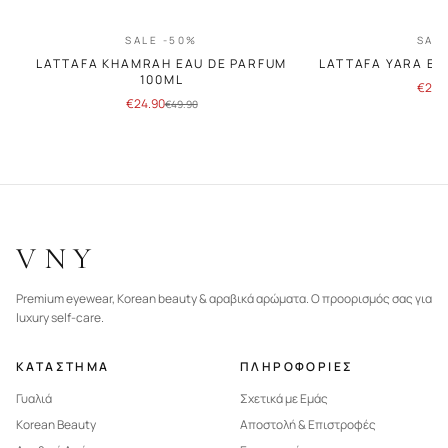
SALE -50%
SAL
LATTAFA KHAMRAH EAU DE PARFUM
LATTAFA YARA EA
100ML
€
24.
€
24.90
€
49.90
VNY
Premium eyewear, Korean beauty & αραβικά αρώματα. Ο προορισμός σας για
luxury self-care.
ΚΑΤΑΣΤΗΜΑ
ΠΛΗΡΟΦΟΡΙΕΣ
Γυαλιά
Σχετικά με Εμάς
Korean Beauty
Αποστολή & Επιστροφές