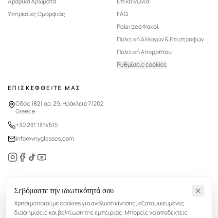
Αραβικά Αρώματα
Επικοινωνία
Υπηρεσίες Ομορφιάς
FAQ
Polarized Φακοί
Πολιτική Αλλαγών & Επιστροφών
Πολιτική Απορρήτου
Ρυθμίσεις cookies
ΕΠΙΣΚΕΦΘΕΙΤΕ ΜΑΣ
Οδός 1821 αρ. 29, Ηράκλειο 71202
Greece
+30 281 1814515
info@vnyglasses.com
Σεβόμαστε την ιδιωτικότητά σου
©
2026
VNY.
Με επιφύλαξη παντός δικαιώματος.
Χρησιμοποιούμε cookies για ανάλυση κίνησης, εξατομικευμένες
HANDCRAFTED BY
διαφημίσεις και βελτίωση της εμπειρίας. Μπορείς να αποδεχτείς