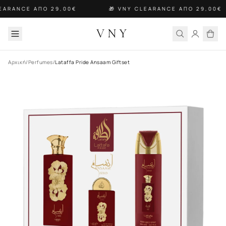
LEARANCE ΑΠΟ 29,00€
🎁 VNY CLEARANCE ΑΠΟ 29,00€
VNY
Αρχική
/
Perfumes
/
Lataffa Pride Ansaam Giftset