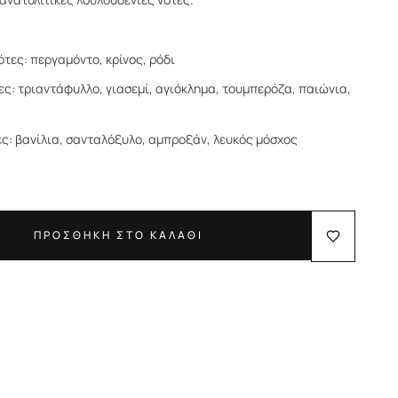
τες: περγαμόντο, κρίνος, ρόδι
ες: τριαντάφυλλο, γιασεμί, αγιόκλημα, τουμπερόζα, παιώνια,
ες: βανίλια, σανταλόξυλο, αμπροξάν, λευκός μόσχος
ΠΡΟΣΘΗΚΗ ΣΤΟ ΚΑΛΑΘΙ