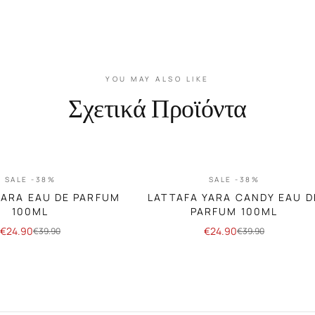
YOU MAY ALSO LIKE
Σχετικά Προϊόντα
SALE -38%
SALE -38%
YARA EAU DE PARFUM
LATTAFA YARA CANDY EAU D
100ML
PARFUM 100ML
€
24.90
€
24.90
€
39.90
€
39.90