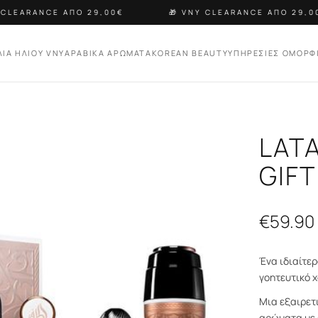
CLEARANCE ΑΠΟ 29,00€
🎁 VNY CLEARANCE ΑΠΟ 29,00€
ΛΙΑ ΗΛΙΟΥ VNY
ΑΡΑΒΙΚΑ ΑΡΩΜΑΤΑ
KOREAN BEAUTY
ΥΠΗΡΕΣΙΕΣ ΟΜΟΡΦ
LAT
GIFT
€
59.90
Ένα ιδιαίτερ
γοητευτικό 
Μια εξαιρετ
αρώματα με 