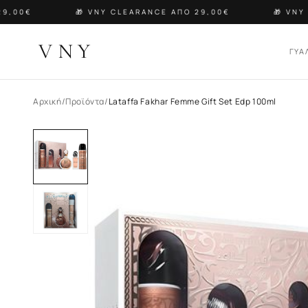
,00€
🎁 VNY CLEARANCE ΑΠΟ 29,00€
🎁 VNY 
VNY
ΓΥΑ
Αρχική
/
Προϊόντα
/
Lataffa Fakhar Femme Gift Set Edp 100ml