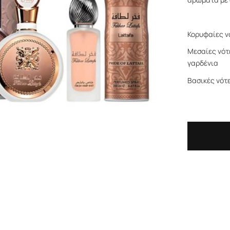
Κορυφαίες νό
Μεσαίες νότ
γαρδένια
Βασικές νότ