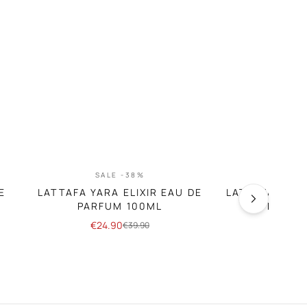
SALE -38%
SA
E
LATTAFA YARA ELIXIR EAU DE
LATTAFA KHA
PARFUM 100ML
DE PA
€
24.90
€
24
€
39.90