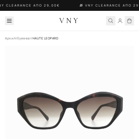
NY CLEARANCE ΑΠΟ 29,00€
🎁 VNY CLEARANCE ΑΠΟ 29
VNY
Αρχική
/
Eyewear
/
HAUTE LEOPARD