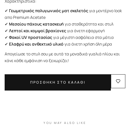
Χαρακτηριστικά:
✔
Γεωμετρικός πολυγωνικός ματ σκελετός
για μοντέρνο look
απο Premium Acetate
✔
Μεσαίου πάχους κατασκευή
για σταθερότητα και στυλ
✔
Λεπτοί και κομψοί βραχίονες
για άνετη εφαρμογή
✔
Φακοί UV προστασίας
για μέγιστη ασφάλεια στα μάτια
✔
Ελαφρύ και ανθεκτικό υλικό
για άνετη χρήση όλη μέρα
Απογείωσε το στυλ σου με αυτά τα μοναδικά γυαλιά ηλίου και
κάνε κάθε εμφάνιση να ξεχωρίζει!
ΠΡΟΣΘΗΚΗ ΣΤΟ ΚΑΛΑΘΙ
YOU MAY ALSO LIKE