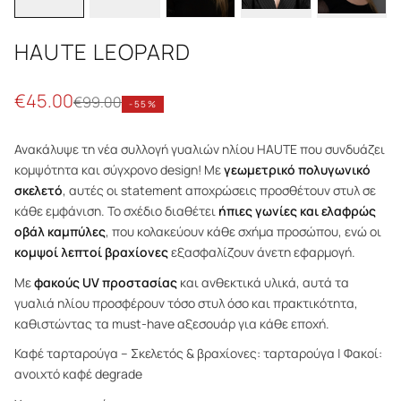
HAUTE LEOPARD
€
45.00
€
99.00
-
55
%
Ανακάλυψε τη νέα συλλογή γυαλιών ηλίου HAUTE που συνδυάζει
κομψότητα και σύγχρονο design! Με
γεωμετρικό πολυγωνικό
σκελετό
, αυτές οι statement αποχρώσεις προσθέτουν στυλ σε
κάθε εμφάνιση. Το σχέδιο διαθέτει
ήπιες γωνίες και ελαφρώς
οβάλ καμπύλες
, που κολακεύουν κάθε σχήμα προσώπου, ενώ οι
κομψοί λεπτοί βραχίονες
εξασφαλίζουν άνετη εφαρμογή.
Με
φακούς UV προστασίας
και ανθεκτικά υλικά, αυτά τα
γυαλιά ηλίου προσφέρουν τόσο στυλ όσο και πρακτικότητα,
καθιστώντας τα must-have αξεσουάρ για κάθε εποχή.
Καφέ ταρταρούγα – Σκελετός & βραχίονες: ταρταρούγα | Φακοί:
ανοιχτό καφέ degrade