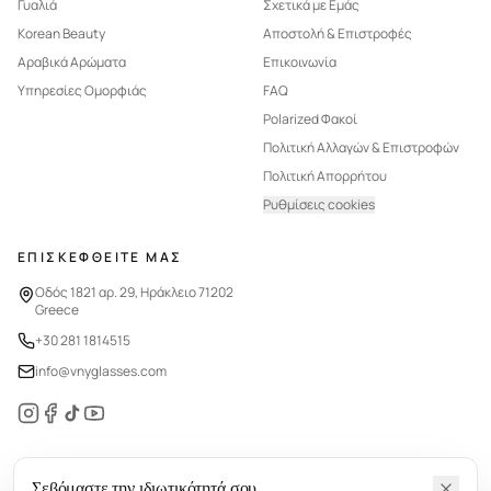
Γυαλιά
Σχετικά με Εμάς
Korean Beauty
Αποστολή & Επιστροφές
Αραβικά Αρώματα
Επικοινωνία
Υπηρεσίες Ομορφιάς
FAQ
Polarized Φακοί
Πολιτική Αλλαγών & Επιστροφών
Πολιτική Απορρήτου
Ρυθμίσεις cookies
ΕΠΙΣΚΕΦΘΕΙΤΕ ΜΑΣ
Οδός 1821 αρ. 29, Ηράκλειο 71202
Greece
+30 281 1814515
info@vnyglasses.com
Σεβόμαστε την ιδιωτικότητά σου