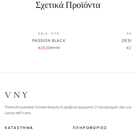
Σχετικά Προϊόντα
SALE -63%
SAL
PASSION BLACK
DESIR
€
29.00
€
29.
€
79.00
VNY
Premium eyewear, Korean beauty & αραβικά αρώματα. Ο προορισμός σας για
luxury self-care.
ΚΑΤΑΣΤΗΜΑ
ΠΛΗΡΟΦΟΡΙΕΣ