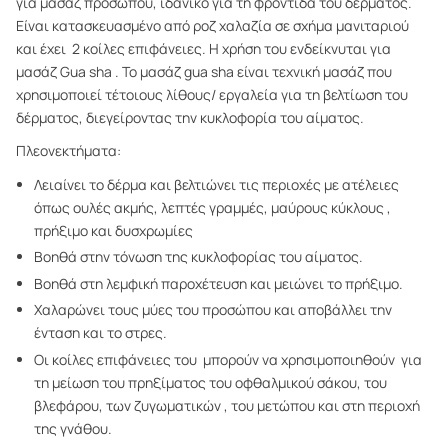
για μασάζ προσώπου, ιδανικό για τη φροντίδα του δέρματος.
Είναι κατασκευασμένο από ροζ χαλαζία σε σχήμα μανιταριού
και έχει 2 κοίλες επιφάνειες. Η χρήση του ενδείκνυται για
μασάζ Gua sha . Το μασάζ gua sha είναι τεχνική μασάζ που
χρησιμοποιεί τέτοιους λίθους/ εργαλεία για τη βελτίωση του
δέρματος, διεγείροντας την κυκλοφορία του αίματος.
Πλεονεκτήματα:
Λειαίνει το δέρμα και βελτιώνει τις περιοχές με ατέλειες
όπως ουλές ακμής, λεπτές γραμμές, μαύρους κύκλους ,
πρήξιμο και δυσχρωμίες
Βοηθά στην τόνωση της κυκλοφορίας του αίματος.
Βοηθά στη λεμφική παροχέτευση και μειώνει το πρήξιμο.
Χαλαρώνει τους μύες του προσώπου και αποβάλλει την
ένταση και το στρες.
Οι κοίλες επιφάνειες του μπορούν να χρησιμοποιηθούν για
τη μείωση του πρηξίματος του οφθαλμικού σάκου, του
βλεφάρου, των ζυγωματικών , του μετώπου και στη περιοχή
της γνάθου.