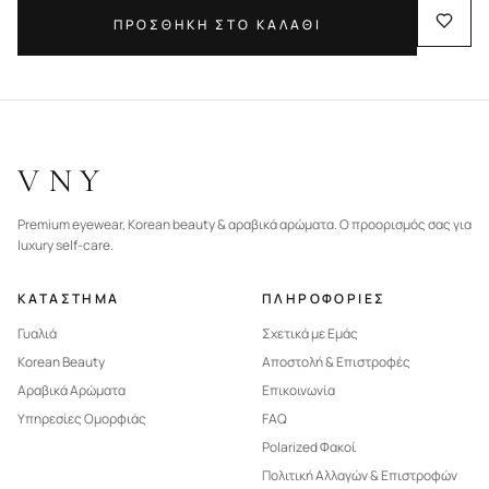
ΠΡΟΣΘΗΚΗ ΣΤΟ ΚΑΛΑΘΙ
VNY
Premium eyewear, Korean beauty & αραβικά αρώματα. Ο προορισμός σας για
luxury self-care.
ΚΑΤΑΣΤΗΜΑ
ΠΛΗΡΟΦΟΡΙΕΣ
Γυαλιά
Σχετικά με Εμάς
Korean Beauty
Αποστολή & Επιστροφές
Αραβικά Αρώματα
Επικοινωνία
Υπηρεσίες Ομορφιάς
FAQ
Polarized Φακοί
Πολιτική Αλλαγών & Επιστροφών