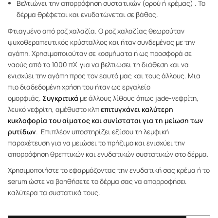
Βελτιώνει την απορρόφηση συστατικών (ορού ή κρέμας) . Το
δέρμα θρέφεται και ενυδατώνεται σε βάθος.
Φτιαγμένο από ροζ χαλαζία. Ο ροζ χαλαζίας θεωρούταν
ψυχοθεραπευτικός κρύσταλλος και ήταν συνδεμένος με την
αγάπη. Χρησιμοποιούταν σε κοσμήματα ή ως προσφορά σε
ναούς από το 1000 πΧ για να βελτιώσει τη διάθεση και να
ενισχύει την αγάπη προς τον εαυτό μας και τους άλλους. Μια
πιο διαδεδομένη χρήση του ήταν ως εργαλείο
ομορφιάς.
Συγκριτικά
με άλλους λίθους όπως jade-νεφρίτη,
λευκό νεφρίτη, αμέθυστο κλπ
επιτυγχάνει καλύτερη
κυκλοφορία του αίματος και συνίσταται για τη μείωση των
ρυτίδων
. Επιπλέον υποστηρίζει εξίσου τη λεμφική
παροχέτευση για να μειώσει το πρήξιμο και ενισχύει την
απορρόφηση θρεπτικών και ενυδατικών συστατικών στο δέρμα.
Χρησιμοποιήστε το εφαρμόζοντας την ενυδατική σας κρέμα ή το
serum ώστε να βοηθήσετε το δέρμα σας να απορροφήσει
καλύτερα τα συστατικά τους.