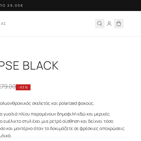
Ο 29,00€
ΙΑΣ
IPSE BLACK
€
79.00
-
63
%
ολυανθρακικός σκελετός και polarized φακούς.
α γυαλιά ηλίου παραμένουν δημοφιλή εδώ και μερικές
ο ευέλικτο στυλ έχει μια ρετρό αίσθηση και δείχνει τόσο
όσο και μοντέρνο όταν το δοκιμάζετε σε φρέσκιες αποχρώσεις
υλικά.