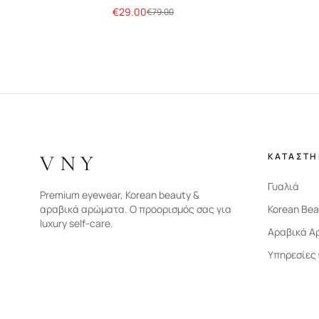
€
29.00
€
79.00
VNY
ΚΑΤΑΣΤ
Γυαλιά
Premium eyewear, Korean beauty &
αραβικά αρώματα. Ο προορισμός σας για
Korean Bea
luxury self-care.
Αραβικά Α
Υπηρεσίες