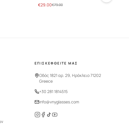
€
29.00
€
29
€
79.00
ΕΠΙΣΚΕΦΘΕΙΤΕ ΜΑΣ
Οδός 1821 αρ. 29, Ηράκλειο 71202
Greece
+30 281 1814515
info@vnyglasses.com
ών