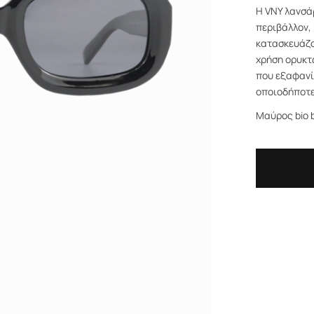
Η VNY λανσάρ
περιβάλλον, 
κατασκευάζο
χρήση ορυκτ
που εξαφανί
οποιοδήποτε
Μαύρος bio b