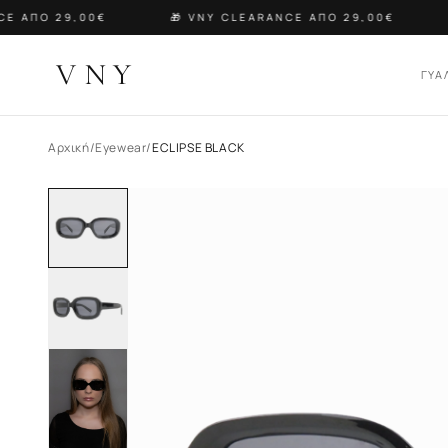
E ΑΠΟ 29,00€
🎁 VNY CLEARANCE ΑΠΟ 29,00€
VNY
ΓΥΑ
Αρχική
/
Eyewear
/
ECLIPSE BLACK