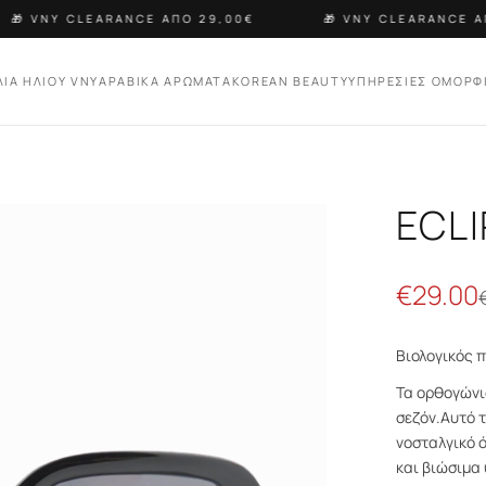
🎁 VNY CLEARANCE ΑΠΟ 29,00€
🎁 VNY CLEARANCE ΑΠ
ΛΙΑ ΗΛΙΟΥ VNY
ΑΡΑΒΙΚΑ ΑΡΩΜΑΤΑ
KOREAN BEAUTY
ΥΠΗΡΕΣΙΕΣ ΟΜΟΡΦ
ECL
€
29.00
Βιολογικός π
Τα ορθογώνι
σεζόν.Αυτό τ
νοσταλγικό 
και βιώσιμα 