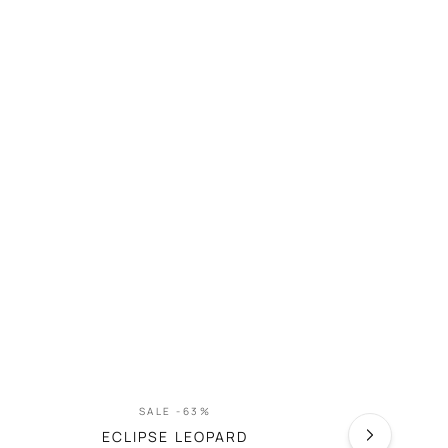
SALE -63%
SA
ECLIPSE LEOPARD
PASSI