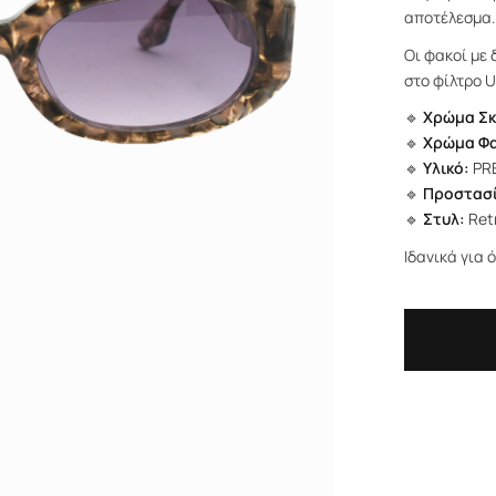
αποτέλεσμα
Οι φακοί με
στο φίλτρο 
🔹
Χρώμα Σκ
🔹
Χρώμα Φ
🔹
Υλικό:
PR
🔹
Προστασί
🔹
Στυλ:
Retr
Ιδανικά για 