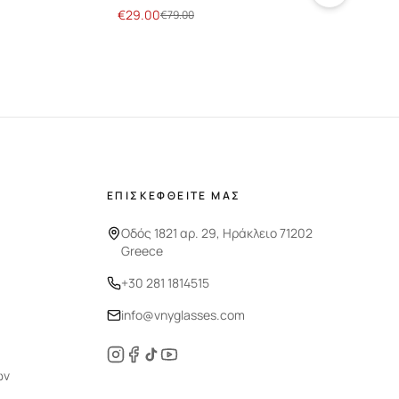
€
29.00
€
29
€
79.00
ΕΠΙΣΚΕΦΘΕΙΤΕ ΜΑΣ
Οδός 1821 αρ. 29, Ηράκλειο 71202
Greece
+30 281 1814515
info@vnyglasses.com
ών