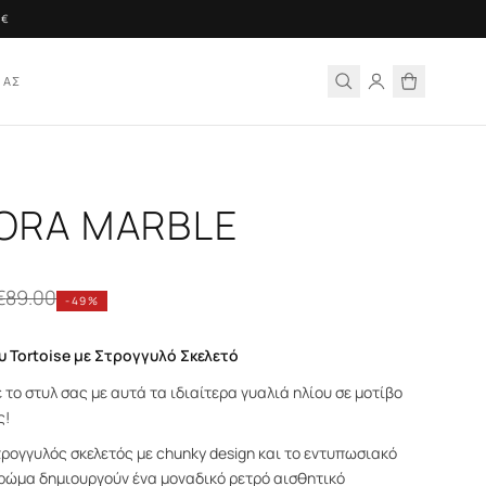
ΙΑΣ
ORA MARBLE
€
89.00
-
49
%
υ Tortoise με Στρογγυλό Σκελετό
το στυλ σας με αυτά τα ιδιαίτερα γυαλιά ηλίου σε μοτίβο
ς!
τρογγυλός σκελετός με chunky design και το εντυπωσιακό
ρώμα δημιουργούν ένα μοναδικό ρετρό αισθητικό