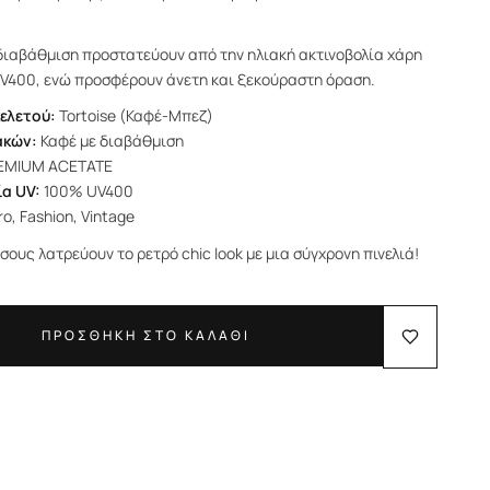
.
 διαβάθμιση προστατεύουν από την ηλιακή ακτινοβολία χάρη
UV400, ενώ προσφέρουν άνετη και ξεκούραστη όραση.
ελετού:
Tortoise (Καφέ-Μπεζ)
ακών:
Καφέ με διαβάθμιση
EMIUM ACETATE
α UV:
100% UV400
o, Fashion, Vintage
όσους λατρεύουν το ρετρό chic look με μια σύγχρονη πινελιά!
ΠΡΟΣΘΗΚΗ ΣΤΟ ΚΑΛΑΘΙ