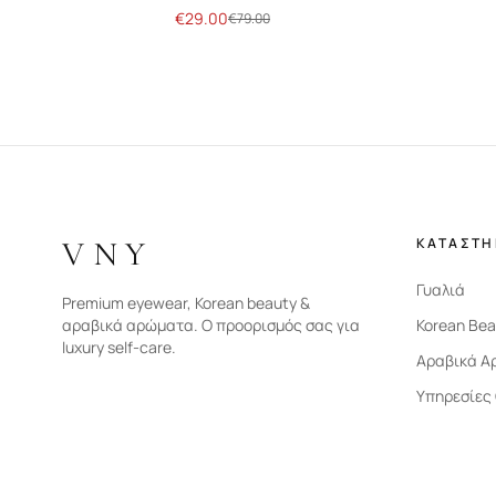
€
29.00
€
79.00
VNY
ΚΑΤΑΣΤ
Γυαλιά
Premium eyewear, Korean beauty &
αραβικά αρώματα. Ο προορισμός σας για
Korean Bea
luxury self-care.
Αραβικά Α
Υπηρεσίες