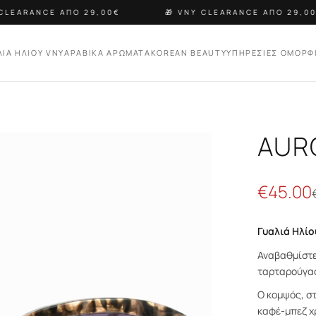
LEARANCE ΑΠΟ 29,00€
🎁 VNY CLEARANCE ΑΠΟ 29,00€
ΛΙΑ ΗΛΙΟΥ VNY
ΑΡΑΒΙΚΑ ΑΡΩΜΑΤΑ
KOREAN BEAUTY
ΥΠΗΡΕΣΙΕΣ ΟΜΟΡΦ
AUR
€
45.00
Γυαλιά Ηλίο
Αναβαθμίστε 
ταρταρούγα
Ο κομψός, σ
καφέ-μπεζ χ