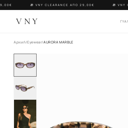
,00€
🎁 VNY CLEARANCE ΑΠΟ 29,00€
🎁 VNY C
VNY
ΓΥΑ
Αρχική
/
Eyewear
/
AURORA MARBLE