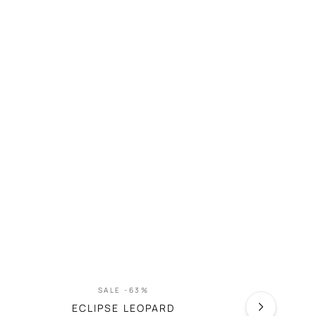
SALE -63%
SA
ECLIPSE LEOPARD
PASSI