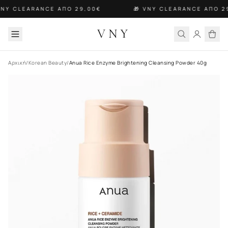
VNY CLEARANCE ΑΠΟ 29,00€
🎁 VNY CLEARANCE ΑΠΟ 2
VNY
Αρχική
/
Korean Beauty
/
Anua Rice Enzyme Brightening Cleansing Powder 40g