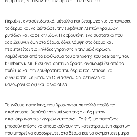
δέρματος, λειαίνοντας την υφή και τον τόνο του.
Περιέχει αντιοξειδωτικά, μέταλλα και βιταμίνες για να τονώσει
το δέρμα και να βελτιώσει την εμφάνιση λεπτών γραμμών,
ρυτίδων και καφέ κηλίδων. Η αρβουτίνη, ένα συστατικό που
χαρίζει υγιή όψη στο δέρμα, δίνει λάμψη στο δέρμα και
περιποιείται τις κηλίδες γήρανσης ή την μελάγχρωση.
Λαμβάνεται από το εκχύλισμα του cranberry, του bearberry, του
blueberry κ.λπ. Έχει αντισηπτική δράση, ανακουφίζει από το
πρήξιμο και την ερυθρότητα του δέρματος. Μπορεί να
συνδυαστεί με βιταμίνη C, νιασιναμίδη, ρετινόλη και
υαλουρονικό οξύ και άλλα οξέα.
Τα ένζυμα παπαΐνης, που βρίσκονται σε πολλά προϊόντα
απολέπισης, βοηθούν στη μείωση της ακμής με την
απομάκρυνση των νεκρών κυττάρων. Τα ένζυμα παπαΐνης
μπορούν επίσης να απομακρύνουν την κατεστραμμένη κερατίνη
που μπορεί να συσσωρευτεί στο δέρμα και να σχηματίσει μικρά