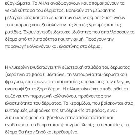
εξογκώματα. Τα AHAs αναζωογονούν και απομακρύνουν τα
νεκρά κύτταρα του δέρματος. Βοηθούν στη μείωση της
μελάγχρωσης και στη μείωση των ουλών ακμής. Συσφίγγουν
τους πόρους και εξομαλύνουν τις λεπτές γραμμές και τις
ρυτίδες. Έχουν αντιοξειδωτικές ιδιότητες που απαλλάσσουν το
δέρμα από τη λιπαρότητα και την ακμή. Προάγουν την
παραγωγή κολλαγόνου και ελαστίνης στο δέρμα.
Η γλυκερίνη ενυδατώνει την εξωτερική στιβάδα του δέρματος
(κεράτινη στιβάδα), βελτιώνει τη λειτουργία του δερματικού
φραγμού, επιταχύνει τις διαδικασίες επούλωσης των πληγών,
ανακουφίζει το ξηρό δέρμα. Η αλλαντοΐνη έχει αποδειχθεί ότι
αυξάνει την παραγωγή κολλαγόνου, προάγοντας την
ελαστικότητα του δέρματος. Τα κεραμίδια, που βρίσκονται στις
κυτταρικές μεμβράνες της επιδερμικής στιβάδας, είναι
λιπιδικής φύσης και βοηθούν στην αποκατάσταση και
ενυδάτωση του δερματικού φραγμού. Χωρίς τα ceramides, το
δέρμα θα ήταν ξηρό και ερεθισμένο.