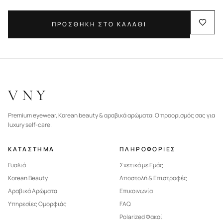
ΠΡΟΣΘΗΚΗ ΣΤΟ ΚΑΛΑΘΙ
VNY
Premium eyewear, Korean beauty & αραβικά αρώματα. Ο προορισμός σας για
luxury self-care.
ΚΑΤΑΣΤΗΜΑ
ΠΛΗΡΟΦΟΡΙΕΣ
Γυαλιά
Σχετικά με Εμάς
Korean Beauty
Αποστολή & Επιστροφές
Αραβικά Αρώματα
Επικοινωνία
Υπηρεσίες Ομορφιάς
FAQ
Polarized Φακοί