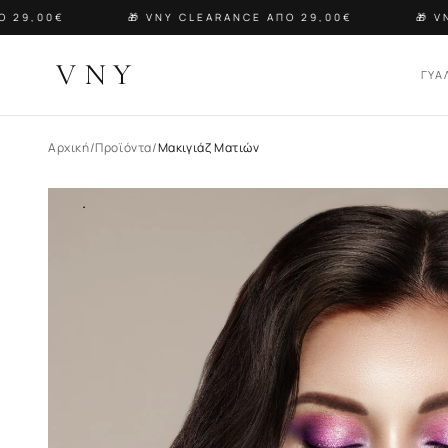
29,00€
🎁 VNY CLEARANCE ΑΠΟ 29,00€
🎁 VN
VNY
ΓΥΑ
Αρχική
/
Προϊόντα
/
Μακιγιάζ Ματιών