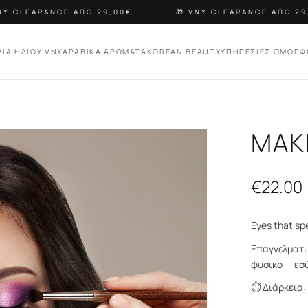
Y CLEARANCE ΑΠΟ 29,00€
🎁 VNY CLEARANCE ΑΠΟ 29,0
ΛΙΑ ΗΛΙΟΥ VNY
ΑΡΑΒΙΚΑ ΑΡΩΜΑΤΑ
KOREAN BEAUTY
ΥΠΗΡΕΣΙΕΣ ΟΜΟΡΦ
ΜΑΚ
€
22.00
Eyes that s
Επαγγελματι
φυσικό — εσύ
⏱ Διάρκεια: