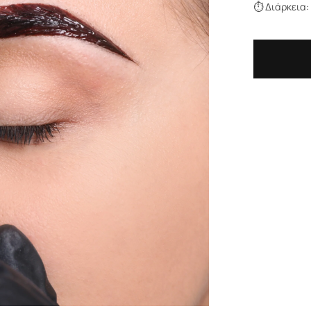
⏱ Διάρκεια: