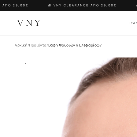
ΑΠΟ 29,00€
🎁 VNY CLEARANCE ΑΠΟ 29,00€
🎁
VNY
ΓΥΑ
Αρχική
/
Προϊόντα
/
Βαφή Φρυδιών ή Βλεφαρίδων