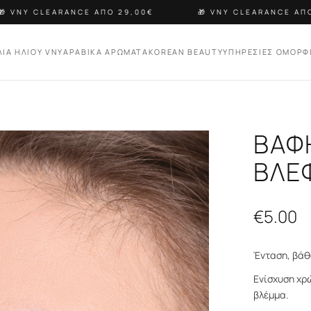
 VNY CLEARANCE ΑΠΟ 29,00€
🎁 VNY CLEARANCE ΑΠΟ 
ΛΙΑ ΗΛΙΟΥ VNY
ΑΡΑΒΙΚΑ ΑΡΩΜΑΤΑ
KOREAN BEAUTY
ΥΠΗΡΕΣΙΕΣ ΟΜΟΡΦ
ΒΑΦ
ΒΛΕ
€
5.00
Ένταση, βάθ
Ενίσχυση χρ
βλέμμα.