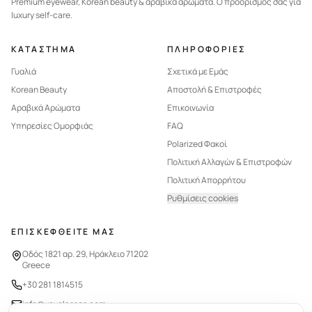
Premium eyewear, Korean beauty & αραβικά αρώματα. Ο προορισμός σας για
luxury self-care.
ΚΑΤΑΣΤΗΜΑ
ΠΛΗΡΟΦΟΡΙΕΣ
Γυαλιά
Σχετικά με Εμάς
Korean Beauty
Αποστολή & Επιστροφές
Αραβικά Αρώματα
Επικοινωνία
Υπηρεσίες Ομορφιάς
FAQ
Polarized Φακοί
Πολιτική Αλλαγών & Επιστροφών
Πολιτική Απορρήτου
Ρυθμίσεις cookies
ΕΠΙΣΚΕΦΘΕΙΤΕ ΜΑΣ
Οδός 1821 αρ. 29, Ηράκλειο 71202
Greece
+30 281 1814515
info@vnyglasses.com