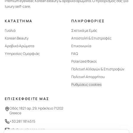
Premium eyewear, Korean beauty & αραβικά αρώματα. Ο προορισμός σας για
luxury self-care.
ΚΑΤΑΣΤΗΜΑ
ΠΛΗΡΟΦΟΡΙΕΣ
Γυαλιά
Σχετικά με Εμάς
Korean Beauty
Αποστολή & Επιστροφές
Αραβικά Αρώματα
Επικοινωνία
Υπηρεσίες Ομορφιάς
FAQ
Polarized Φακοί
Πολιτική Αλλαγών & Επιστροφών
Πολιτική Απορρήτου
Ρυθμίσεις cookies
ΕΠΙΣΚΕΦΘΕΙΤΕ ΜΑΣ
Οδός 1821 αρ. 29, Ηράκλειο 71202
Greece
+30 281 1814515
info@vnyglasses.com