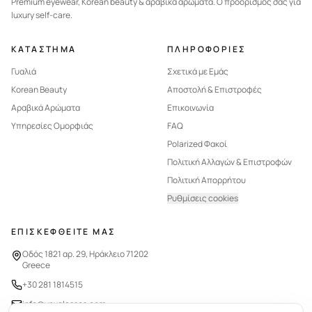
Premium eyewear, Korean beauty & αραβικά αρώματα. Ο προορισμός σας για
luxury self-care.
ΚΑΤΑΣΤΗΜΑ
ΠΛΗΡΟΦΟΡΙΕΣ
Γυαλιά
Σχετικά με Εμάς
Korean Beauty
Αποστολή & Επιστροφές
Αραβικά Αρώματα
Επικοινωνία
Υπηρεσίες Ομορφιάς
FAQ
Polarized Φακοί
Πολιτική Αλλαγών & Επιστροφών
Πολιτική Απορρήτου
Ρυθμίσεις cookies
ΕΠΙΣΚΕΦΘΕΙΤΕ ΜΑΣ
Οδός 1821 αρ. 29, Ηράκλειο 71202
Greece
+30 281 1814515
info@vnyglasses.com