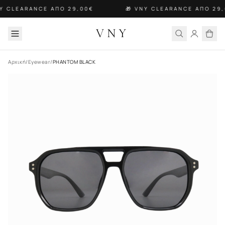
NY CLEARANCE ΑΠΟ 29,00€
🎁 VNY CLEARANCE ΑΠΟ 29,
VNY
Αρχική
/
Eyewear
/
PHANTOM BLACK