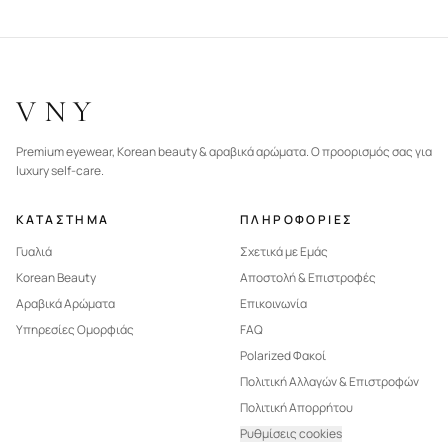
VNY
Premium eyewear, Korean beauty & αραβικά αρώματα. Ο προορισμός σας για
luxury self-care.
ΚΑΤΑΣΤΗΜΑ
ΠΛΗΡΟΦΟΡΙΕΣ
Γυαλιά
Σχετικά με Εμάς
Korean Beauty
Αποστολή & Επιστροφές
Αραβικά Αρώματα
Επικοινωνία
Υπηρεσίες Ομορφιάς
FAQ
Polarized Φακοί
Πολιτική Αλλαγών & Επιστροφών
Πολιτική Απορρήτου
Ρυθμίσεις cookies