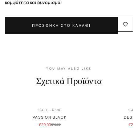
κομψότητα και δυναμισμό!
ΠΡΟΣΘΗΚΗ ΣΤΟ ΚΑΛΑΘΙ
YOU MAY ALSO LIKE
Σχετικά Προϊόντα
SALE -63%
SAL
PASSION BLACK
DESIR
€
29.00
€
29.
€
79.00