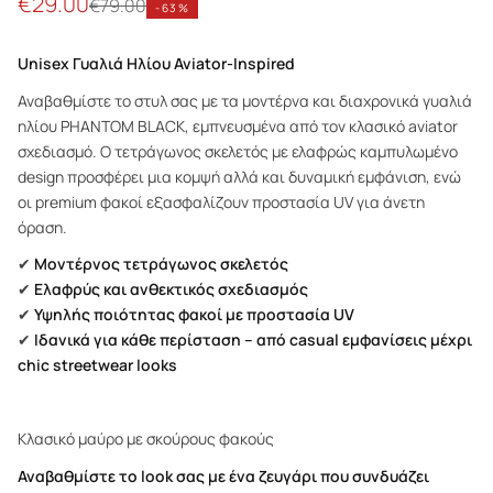
€
29.00
€
79.00
-
63
%
Unisex Γυαλιά Ηλίου Aviator-Inspired
Αναβαθμίστε το στυλ σας με τα μοντέρνα και διαχρονικά γυαλιά
ηλίου PHANTOM BLACK, εμπνευσμένα από τον κλασικό aviator
σχεδιασμό. Ο τετράγωνος σκελετός με ελαφρώς καμπυλωμένο
design προσφέρει μια κομψή αλλά και δυναμική εμφάνιση, ενώ
οι premium φακοί εξασφαλίζουν προστασία UV για άνετη
όραση.
✔
Μοντέρνος τετράγωνος σκελετός
✔
Ελαφρύς και ανθεκτικός σχεδιασμός
✔
Υψηλής ποιότητας φακοί με προστασία UV
✔
Ιδανικά για κάθε περίσταση – από casual εμφανίσεις μέχρι
chic streetwear looks
Κλασικό μαύρο με σκούρους φακούς
Αναβαθμίστε το look σας με ένα ζευγάρι που συνδυάζει