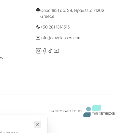
Οδός 1821 αρ. 29, Ηράκλειο 71202
Greece
+30 281 1814515
info@vnyglasses.com
ών
HANDCRAFTED BY