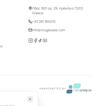
Οδός 1821 αρ. 29, Ηράκλειο 71202
Greece
+30 281 1814515
info@vnyglasses.com
ών
HANDCRAFTED BY