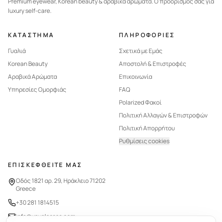
Premium eyewear, Korean beauty & αραβικά αρώματα. Ο προορισμός σας για
luxury self-care.
ΚΑΤΑΣΤΗΜΑ
ΠΛΗΡΟΦΟΡΙΕΣ
Γυαλιά
Σχετικά με Εμάς
Korean Beauty
Αποστολή & Επιστροφές
Αραβικά Αρώματα
Επικοινωνία
Υπηρεσίες Ομορφιάς
FAQ
Polarized Φακοί
Πολιτική Αλλαγών & Επιστροφών
Πολιτική Απορρήτου
Ρυθμίσεις cookies
ΕΠΙΣΚΕΦΘΕΙΤΕ ΜΑΣ
Οδός 1821 αρ. 29, Ηράκλειο 71202
Greece
+30 281 1814515
info@vnyglasses.com