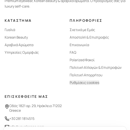
Premium eyewear, Korean beauty & αραβικά αρώματα. Ο προορισμός σας για
luxury self-care.
ΚΑΤΑΣΤΗΜΑ
ΠΛΗΡΟΦΟΡΙΕΣ
Γυαλιά
Σχετικά με Εμάς
Korean Beauty
Αποστολή & Επιστροφές
Αραβικά Αρώματα
Επικοινωνία
Υπηρεσίες Ομορφιάς
FAQ
Polarized Φακοί
Πολιτική Αλλαγών & Επιστροφών
Πολιτική Απορρήτου
Ρυθμίσεις cookies
ΕΠΙΣΚΕΦΘΕΙΤΕ ΜΑΣ
Οδός 1821 αρ. 29, Ηράκλειο 71202
Greece
+30 281 1814515
info@vnyglasses.com