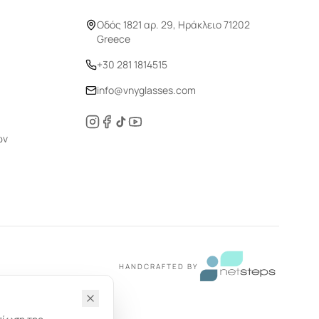
Οδός 1821 αρ. 29, Ηράκλειο 71202
Greece
+30 281 1814515
info@vnyglasses.com
ών
HANDCRAFTED BY