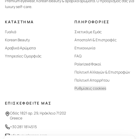
Premium eyewear, Korean beauty & αραβικά αρώματα. Ο προορισμός σας για
luxury self-care.
ΚΑΤΑΣΤΗΜΑ
ΠΛΗΡΟΦΟΡΙΕΣ
Γυαλιά
Σχετικά με Εμάς
Korean Beauty
Αποστολή & Επιστροφές
Αραβικά Αρώματα
Επικοινωνία
Υπηρεσίες Ομορφιάς
FAQ
Polarized Φακοί
Πολιτική Αλλαγών & Επιστροφών
Πολιτική Απορρήτου
Ρυθμίσεις cookies
ΕΠΙΣΚΕΦΘΕΙΤΕ ΜΑΣ
Οδός 1821 αρ. 29, Ηράκλειο 71202
Greece
+30 281 1814515
info@vnyglasses.com