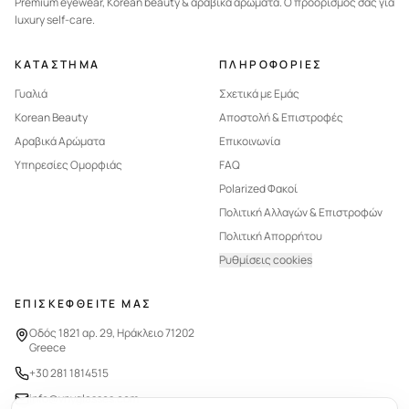
Premium eyewear, Korean beauty & αραβικά αρώματα. Ο προορισμός σας για
luxury self-care.
ΚΑΤΑΣΤΗΜΑ
ΠΛΗΡΟΦΟΡΙΕΣ
Γυαλιά
Σχετικά με Εμάς
Korean Beauty
Αποστολή & Επιστροφές
Αραβικά Αρώματα
Επικοινωνία
Υπηρεσίες Ομορφιάς
FAQ
Polarized Φακοί
Πολιτική Αλλαγών & Επιστροφών
Πολιτική Απορρήτου
Ρυθμίσεις cookies
ΕΠΙΣΚΕΦΘΕΙΤΕ ΜΑΣ
Οδός 1821 αρ. 29, Ηράκλειο 71202
Greece
+30 281 1814515
info@vnyglasses.com