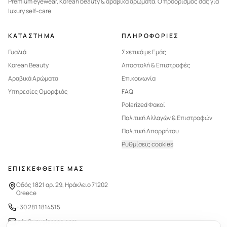
Premium eyewear, Korean beauty & αραβικά αρώματα. Ο προορισμός σας για
luxury self-care.
ΚΑΤΑΣΤΗΜΑ
ΠΛΗΡΟΦΟΡΙΕΣ
Γυαλιά
Σχετικά με Εμάς
Korean Beauty
Αποστολή & Επιστροφές
Αραβικά Αρώματα
Επικοινωνία
Υπηρεσίες Ομορφιάς
FAQ
Polarized Φακοί
Πολιτική Αλλαγών & Επιστροφών
Πολιτική Απορρήτου
Ρυθμίσεις cookies
ΕΠΙΣΚΕΦΘΕΙΤΕ ΜΑΣ
Οδός 1821 αρ. 29, Ηράκλειο 71202
Greece
+30 281 1814515
info@vnyglasses.com