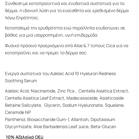
Σύνθεση με καταπραϋντικά και ενυδατικά συστατικά για το
δέρμα, η ιδανική λύση για το ευαίσθητο και ερεθισμένο δέρμα
λόγω ξηρότητας.
Καταπολεμά την ερυθρότητα ενώ παράλληλα ενυδατώνει σε
βάθος για μια ισορροπημένη, υγιή επιδερμίδα.
Φυσικό πράσινο προερχόμενο από Aloe & 7 τύπους Cica για να
καταπραΰνει και να ηρεμεί το δέρμα σας
Ενεργά συστατικά του Azelaic Acid 10 Hyaluron Redness
Soothing Serum
Azelaic Acid, Niacinamide, Zinc Pca , Centella Asiatica Extract,
Centella Asiatica Leaf Extract, Madecassoside, Asiaticoside
Betaine Salicylate, Glycerin, Sodium Hyaluronate, Squalane,
Ceramide NP
Panthenol, Biosaccharide Gum-1, Allantoin, Dipotassium
Glycyrrhizate, Aloe Barbadensis Leaf Juice, Beta-Glucan
10% Αζελαϊκό Οξύ