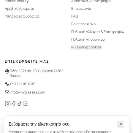
Korean Beauty
Αποστολή & Επιστροφές
Αραβικά Αρώματα
Επικοινωνία
Υπηρεσίες Ομορφιάς
FAQ
Polarized Φακοί
Πολιτική Αλλαγών & Επιστροφών
Πολιτική Απορρήτου
Ρυθμίσεις cookies
ΕΠΙΣΚΕΦΘΕΙΤΕ ΜΑΣ
Οδός 1821 αρ. 29, Ηράκλειο 71202
Greece
+30 281 1814515
info@vnyglasses.com
Σεβόμαστε την ιδιωτικότητά σου
©
2026
VNY.
Με επιφύλαξη παντός δικαιώματος.
Χρησιμοποιούμε cookies για ανάλυση κίνησης, εξατομικευμένες