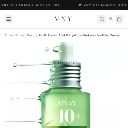
 VNY CLEARANCE ΑΠΟ 29,00€
🎁 VNY CLEARANCE ΑΠΟ 
VNY
Αρχική
/
Korean Beauty
/
ANUA Azelaic Acid 10 Hyaluron Redness Soothing Serum 30ML