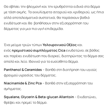
Θα σβήσει την φλεγμονή και την ερυθρότητα ειδικά στο δέρμα
με τάση ακμής. Τα εκχυλίσματα σιταριού και κριθαριού, ως ήπια
αλλά αποτελεσματικά συστατικά, θα παράσχουν βαθιά
ενυδάτωση και θα βοηθήσουν στην εξισορρόπηση του
δέρματος για μια πιο υγιή επιδερμίδα.
Ένα μείγμα τριών τύπων
Υαλουρονικού Οξέος
και
ενός
ηρεμιστικού συμπλέγματος
Cica
ενυδατώνει σε βάθος
και παρέχει ενυδάτωση που διαρκεί, διατηρώντας το δέρμα σας
απαλό και λείο. Ιδανικό για το ευαίσθητο δέρμα.
Panthenol & Ceramides
– Βοηθά στη διατήρηση του υγιούς
φραγμού υγρασίας του δέρματος.
Niacinamide & Zinc Pca
– Βοηθά στην εξισορρόπηση του
σμήγματος.
Squalane, Glycerin & Beta-glucan Allantoin
– Ενυδατώνει,
θρέφει και ηρεμεί το δέρμα.