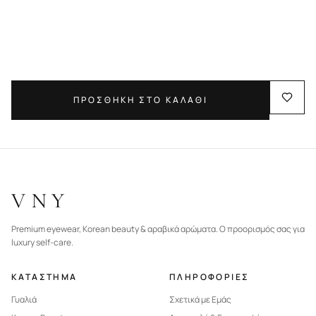
ΠΡΟΣΘΗΚΗ ΣΤΟ ΚΑΛΑΘΙ
VNY
Premium eyewear, Korean beauty & αραβικά αρώματα. Ο προορισμός σας για
luxury self-care.
ΚΑΤΑΣΤΗΜΑ
ΠΛΗΡΟΦΟΡΙΕΣ
Γυαλιά
Σχετικά με Εμάς