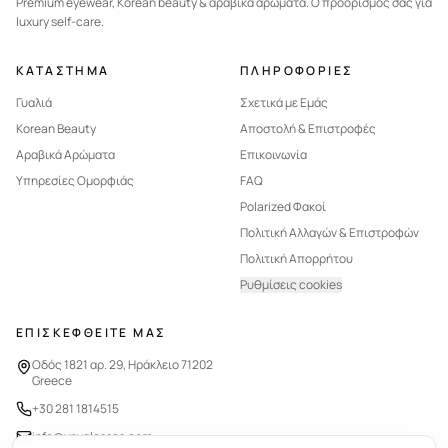
Premium eyewear, Korean beauty & αραβικά αρώματα. Ο προορισμός σας για
luxury self-care.
ΚΑΤΑΣΤΗΜΑ
ΠΛΗΡΟΦΟΡΙΕΣ
Γυαλιά
Σχετικά με Εμάς
Korean Beauty
Αποστολή & Επιστροφές
Αραβικά Αρώματα
Επικοινωνία
Υπηρεσίες Ομορφιάς
FAQ
Polarized Φακοί
Πολιτική Αλλαγών & Επιστροφών
Πολιτική Απορρήτου
Ρυθμίσεις cookies
ΕΠΙΣΚΕΦΘΕΙΤΕ ΜΑΣ
Οδός 1821 αρ. 29, Ηράκλειο 71202
Greece
+30 281 1814515
info@vnyglasses.com