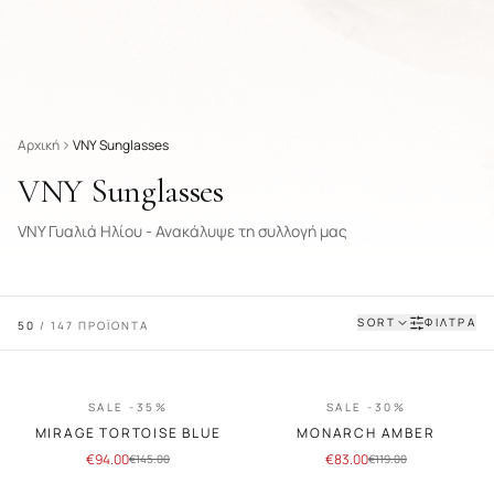
Αρχική
VNY Sunglasses
VNY Sunglasses
VNY Γυαλιά Ηλίου - Ανακάλυψε τη συλλογή μας
SORT
ΦΙΛΤΡΑ
50
/
147
ΠΡΟΪΟΝΤΑ
SALE -35%
SALE -30%
MIRAGE TORTOISE BLUE
MONARCH AMBER
€
94.00
€
83.00
€
145.00
€
119.00