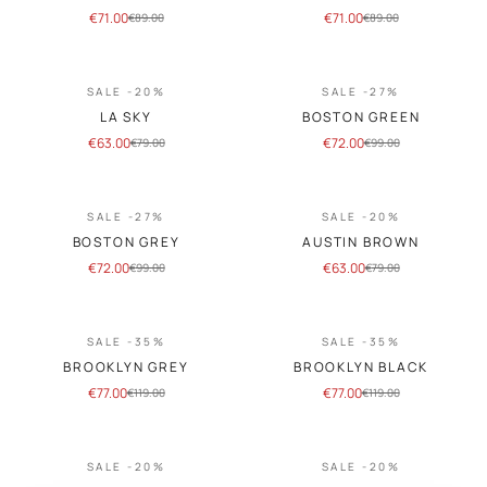
€
71.00
€
71.00
€
89.00
€
89.00
SALE -20%
SALE -27%
LA SKY
BOSTON GREEN
€
63.00
€
72.00
€
79.00
€
99.00
SALE -27%
SALE -20%
BOSTON GREY
AUSTIN BROWN
€
72.00
€
63.00
€
99.00
€
79.00
SALE -35%
SALE -35%
BROOKLYN GREY
BROOKLYN BLACK
€
77.00
€
77.00
€
119.00
€
119.00
SALE -20%
SALE -20%