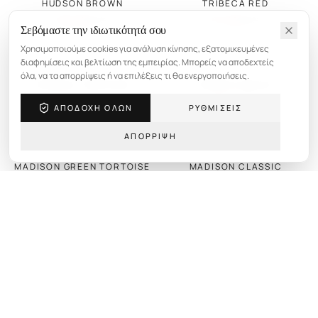
HUDSON BROWN
TRIBECA RED
€
55.00
€
71.00
€
69.00
€
89.00
Σεβόμαστε την ιδιωτικότητά σου
Χρησιμοποιούμε cookies για ανάλυση κίνησης, εξατομικευμένες
διαφημίσεις και βελτίωση της εμπειρίας. Μπορείς να αποδεχτείς
SALE -20%
SALE -20%
όλα, να τα απορρίψεις ή να επιλέξεις τι θα ενεργοποιήσεις.
TRIBECA TORTOISE
TRIBECA BLACK
€
71.00
€
71.00
€
89.00
€
89.00
ΑΠΟΔΟΧΗ ΟΛΩΝ
ΡΥΘΜΙΣΕΙΣ
ΑΠΟΡΡΙΨΗ
SALE -20%
SALE -20%
MADISON GREEN TORTOISE
MADISON CLASSIC
TORTOISE
€
71.00
€
89.00
€
71.00
€
89.00
SALE -20%
SALE -43%
MADISON GREY MARBLE
AURA LEOPARD
€
71.00
€
45.00
€
89.00
€
79.00