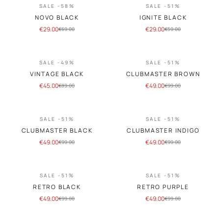
SALE -58%
SALE -51%
NOVO BLACK
IGNITE BLACK
€
29.00
€
29.00
€
69.00
€
59.00
SALE -49%
SALE -51%
VINTAGE BLACK
CLUBMASTER BROWN
€
45.00
€
49.00
€
89.00
€
99.00
SALE -51%
SALE -51%
CLUBMASTER BLACK
CLUBMASTER INDIGO
€
49.00
€
49.00
€
99.00
€
99.00
SALE -51%
SALE -51%
RETRO BLACK
RETRO PURPLE
€
49.00
€
49.00
€
99.00
€
99.00