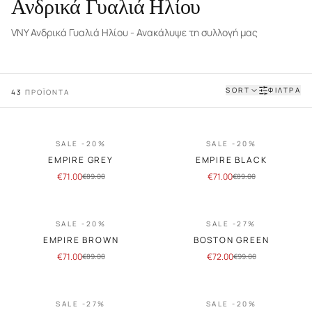
Ανδρικά Γυαλιά Ηλίου
VNY Ανδρικά Γυαλιά Ηλίου - Ανακάλυψε τη συλλογή μας
SORT
ΦΙΛΤΡΑ
43
ΠΡΟΪΟΝΤΑ
SALE -20%
SALE -20%
EMPIRE GREY
EMPIRE BLACK
€
71.00
€
71.00
€
89.00
€
89.00
SALE -20%
SALE -27%
EMPIRE BROWN
BOSTON GREEN
€
71.00
€
72.00
€
89.00
€
99.00
SALE -27%
SALE -20%