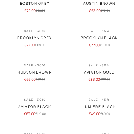
BOSTON GREY
AUSTIN BROWN
€
72.00
€
63.00
€
99.00
€
79.00
SALE -35%
SALE -35%
BROOKLYN GREY
BROOKLYN BLACK
€
77.00
€
77.00
€
119.00
€
119.00
SALE -20%
SALE -30%
HUDSON BROWN
AVIATOR GOLD
€
55.00
€
83.00
€
69.00
€
119.00
SALE -30%
SALE -45%
AVIATOR BLACK
LUMIERE BLACK
€
83.00
€
49.00
€
119.00
€
89.00
SALE -58%
SALE -30%