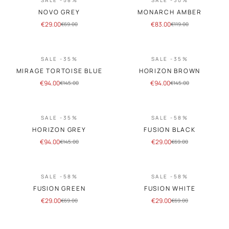
NOVO GREY
MONARCH AMBER
€
29.00
€
83.00
€
69.00
€
119.00
SALE -35%
SALE -35%
MIRAGE TORTOISE BLUE
HORIZON BROWN
€
94.00
€
94.00
€
145.00
€
145.00
SALE -35%
SALE -58%
HORIZON GREY
FUSION BLACK
€
94.00
€
29.00
€
145.00
€
69.00
SALE -58%
SALE -58%
FUSION GREEN
FUSION WHITE
€
29.00
€
29.00
€
69.00
€
69.00